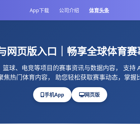
App下载
公司介绍
体育头条
P与网页版入口｜畅享全球体育赛
、篮球、电竞等项目的赛事资讯与数据内容， 支持
聚焦热门体育内容， 助您轻松获取赛事动态，掌握
手机App
网页版