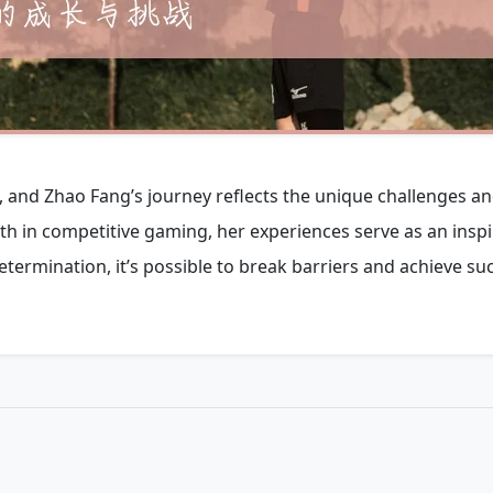
eld, and Zhao Fang’s journey reflects the unique challenges 
ath in competitive gaming, her experiences serve as an insp
ermination, it’s possible to break barriers and achieve su