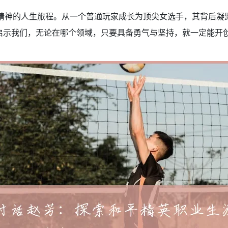
与奋斗精神的人生旅程。从一个普通玩家成长为顶尖女选手，其背后
启示我们，无论在哪个领域，只要具备勇气与坚持，就一定能开