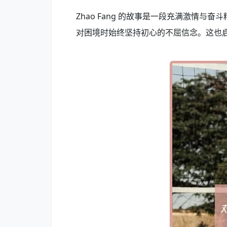
Zhao Fang 的故事是一段充满激情
对困境时始终坚持初心的不屈信念。这也