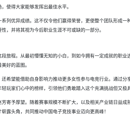
励，使得大家能够发挥出最佳水平。
一系列优异成绩。这不仅令他们赢得荣誉，更使整个团队形成一
要性，并将其视为今后职业生涯不可或缺的一部分。
这段旅程。从最初懵懂无知的小白，到如今拥有一定成就的职业
着美好的蓝图。
，还希望能借助自身影响力推动更多女性参与电竞行业。通过分
年轻玩家们心中的榜样，引领他们勇敢踏入这个充满挑战但又极
赵芳寄予厚望。随着赛事规模不断扩大，以及相关产业链日益成
才崭露头角，共同推动中国电子竞技事业迈向更高峰！