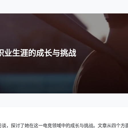
职业生涯的成长与挑战
访谈，探讨了她在这一电竞领域中的成长与挑战。文章从四个方