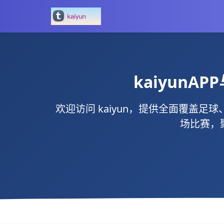
kaiyun
AP
欢迎访问
kaiyun
，提供全面覆盖足球
场比赛，