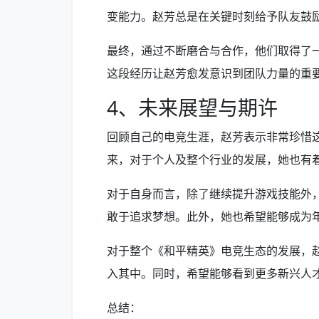
变能力。赵芳总是在关键时刻给予队友鼓
最终，通过不断磨合与合作，他们取得了
这段经历让赵芳愈发意识到团队力量的重
4、未来展望与期许
回顾自己的电竞生涯，赵芳表示非常珍惜
来，对于个人及整个行业的发展，她也有
对于自身而言，除了继续提升游戏技能外
敢于追求梦想。此外，她也希望能够成为
对于整个《和平精英》电竞生态的发展，
入其中。同时，希望能够看到更多新兴人
总结：