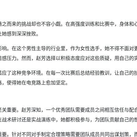
随之而来的挑战却也不容小觑。在高强度训练和比赛中，身体和
让她感到深深挫败。
影响。在这个男性主导的行业里，作为女性选手，她不得不面对
倍感压力。然而，赵芳选择以积极态度应对这些质疑，用自己的
适应了这种竞争环境。在每一次比赛后总结经验教训，让自己的
格，使得她在电竞路上愈加坚定。
至关重要。赵芳深知，一个优秀团队需要成员之间相互信任与配
在战术研讨还是实战演练中，她都积极参与，为团队贡献自己的
重要。针对不同对手制定合理策略需要团队成员共同出谋划策，