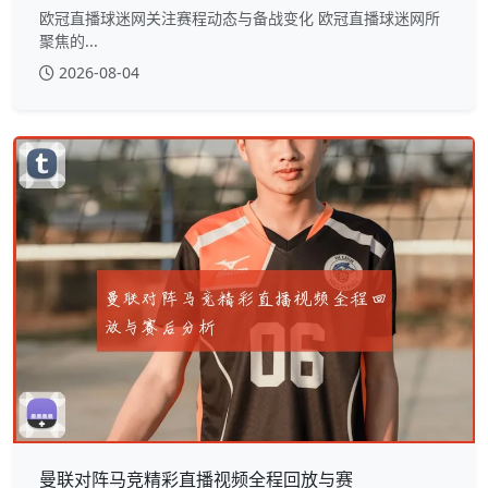
欧冠直播球迷网关注赛程动态与备战变化 欧冠直播球迷网所
聚焦的...
2026-08-04
曼联对阵马竞精彩直播视频全程回放与赛