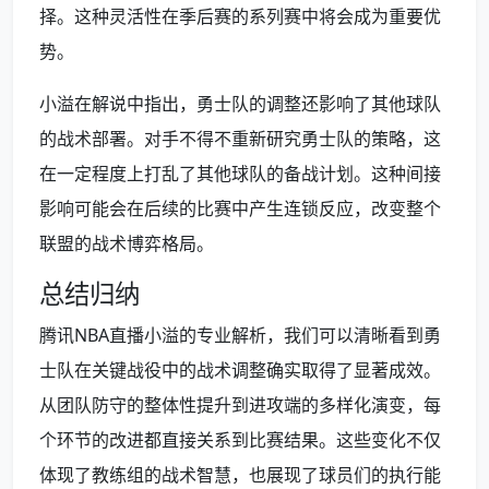
择。这种灵活性在季后赛的系列赛中将会成为重要优
势。
小溢在解说中指出，勇士队的调整还影响了其他球队
的战术部署。对手不得不重新研究勇士队的策略，这
在一定程度上打乱了其他球队的备战计划。这种间接
影响可能会在后续的比赛中产生连锁反应，改变整个
联盟的战术博弈格局。
总结归纳
腾讯NBA直播小溢的专业解析，我们可以清晰看到勇
士队在关键战役中的战术调整确实取得了显著成效。
从团队防守的整体性提升到进攻端的多样化演变，每
个环节的改进都直接关系到比赛结果。这些变化不仅
体现了教练组的战术智慧，也展现了球员们的执行能