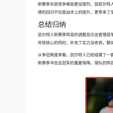
新赛季东部竞争格局更加激烈，但凯尔特
德的回归不仅是战术上的提升，更带来了
总结归纳
凯尔特人新赛季阵容的调整显示出管理层
年轻核心的同时，补充了实力派老将，整
从争冠角度来看，凯尔特人已经组建了一
新赛季冲击总冠军的重要保障。球队的阵