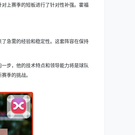
针对上赛季的短板进行了针对性补强。霍福
来了急需的经验和稳定性。这套阵容在保持
的一步，他的技术特点和领导能力将是球队
新赛季的挑战。