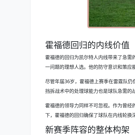
霍福德回归的内线价值
霍福德的回归为凯尔特人内线带来了急需
一问题的理想人选。他的防守意识和策应
尽管年届36岁，霍福德上赛季在雷霆队仍
挡拆战术中的处理球能力也是球队急需的
霍福德的领导力同样不可忽视。作为曾经
下，霍福德的回归确保了球队在内线轮换
新赛季阵容的整体构架