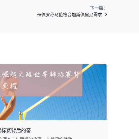
下一篇：
卡佩罗称马伦符合加斯佩里尼需求
锦标赛背后的奋