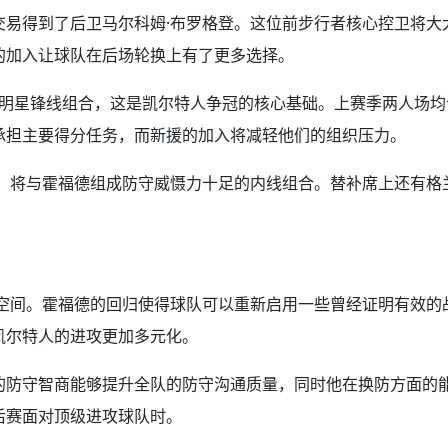
交易得到了后卫马尔科姆·布罗格登。这位前步行者核心控卫将大
的加入让球队在后场轮换上有了更多选择。
全明星锋线组合，这是凯尔特人争冠的核心基础。上赛季两人场均
承担主要得分任务，而新援的加入将减轻他们的组织压力。
，将与霍福德组成防守威慑力十足的内线组合。替补席上还有格
择空间。霍福德的回归使得球队可以重新启用一些曾经证明有效的
凯尔特人的进攻更加多元化。
的防守智商能够提升全队的防守沟通质量，同时他在换防方面的
后赛面对顶级进攻球队时。