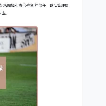
·塔图姆和杰伦·布朗的留任。球队管理层
冲击。